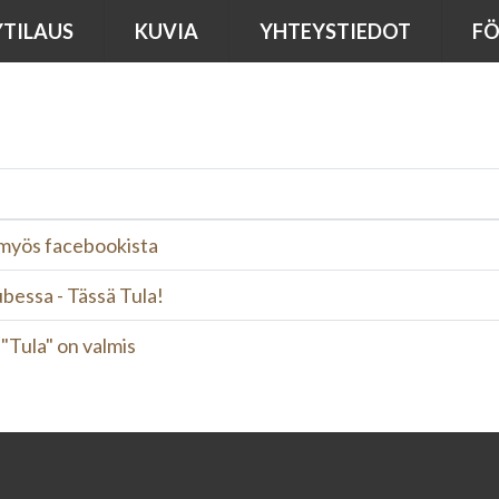
YTILAUS
KUVIA
YHTEYSTIEDOT
F
myös facebookista
bessa - Tässä Tula!
"Tula" on valmis